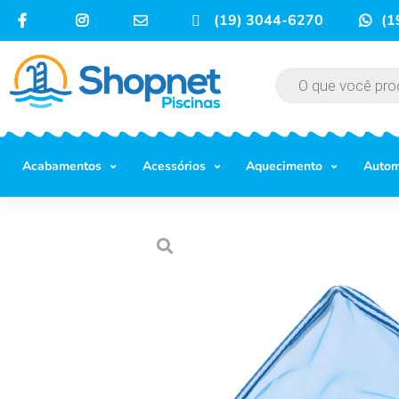
(19) 3044-6270
(1
Acabamentos
Acessórios
Aquecimento
Auto