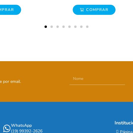
COMPRAR
COMPRAR
e por email.
Instituc
WhatsApp
(19) 99392-2626
Página 