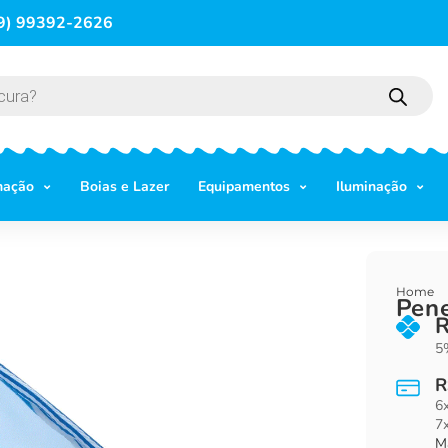
9) 99392-2626
mação
Boias e Lazer
Equipamentos
Iluminação
Home
Pene
5%
R
6
7
M