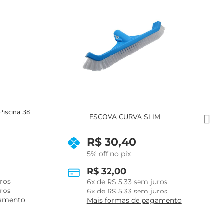
Kit Limpeza
A SLIM
R$
138,00
R$
114,00
5% off no pix
R$
138,00
R$
120,00
em juros
6
x de
R$
20,00
sem juros
em juros
10
x de
R$
12,67
com juros
e pagamento
Mais formas de pagamento