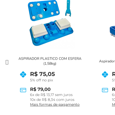
SFERA
Ada
Aspirador Asa Delta com Escova Brustec
R$
65,55
5% off no pix
R$
69,00
s
6
x de
R$
11,50
sem juros
s
10
x de
R$
7,29
com juros
ento
Mais formas de pagamento