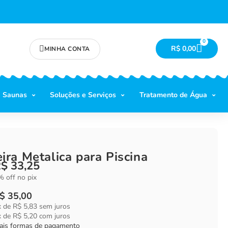
0
R$
0,00
MINHA CONTA
Saunas
Soluções e Serviços
Tratamento de Água
ira Metalica para Piscina
R$
33,25
 off no pix
$
35,00
x de
R$
5,83
sem juros
x de
R$
5,20
com juros
ais formas de pagamento