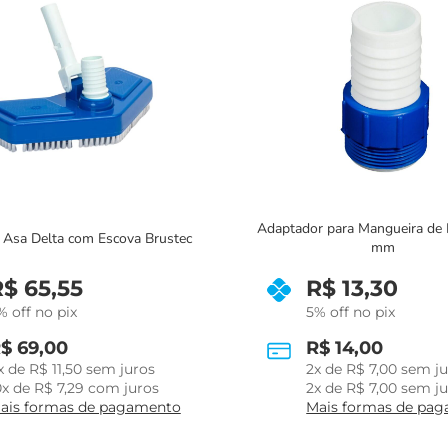
ptador para Mangueira de Piscina 38
ESCOVA CURV
mm
R$
13,30
R$
30,40
5% off no pix
5% off no pix
R$
14,00
R$
32,00
2
x de
R$
7,00
sem juros
6
x de
R$
5,33
s
2
x de
R$
7,00
sem juros
6
x de
R$
5,33
s
Mais formas de pagamento
Mais formas d