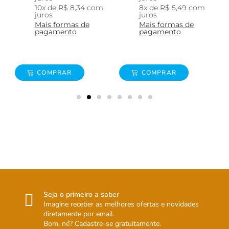
10
x de
R$
8,34
com
8
x de
R$
5,49
com
juros
juros
Mais formas de
Mais formas de
pagamento
pagamento
COMPRAR
COMPRAR
Seja o primeiro a saber
Imagine receber as melhores ofertas e novidades
diretamente por email.
Bom, né? Cadastre-se gratuitamente.