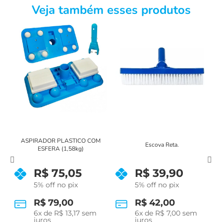
Veja também esses produtos
ASPIRADOR PLASTICO COM
Escova Reta.
ESFERA (1,58kg)
R$
75,05
R$
39,90
5% off no pix
5% off no pix
R$
79,00
R$
42,00
6
x de
R$
13,17
sem
6
x de
R$
7,00
sem
juros
juros