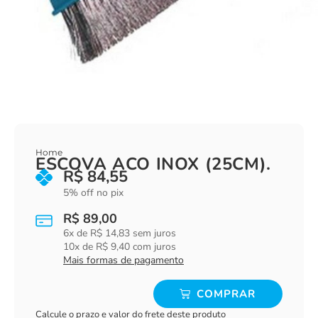
Home
ESCOVA ACO INOX (25CM).
R$
84,55
5% off no pix
R$
89,00
6
x de
R$
14,83
sem juros
10
x de
R$
9,40
com juros
Mais formas de pagamento
COMPRAR
Calcule o prazo e valor do frete deste produto