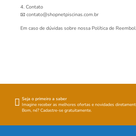
4. Contato
📧
contato@shopnetpiscinas.com.br
Em caso de dúvidas sobre nossa Política de Reembo
Seja o primeiro a saber
Imagine receber as melhores ofertas e novidades diretament
Bom, né? Cadastre-se gratuitamente.