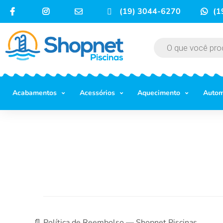
(19) 3044-6270
(1
Acabamentos
Acessórios
Aquecimento
Auto
📄 Política de Reembolso — Shopnet Piscinas