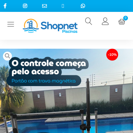
0
-10%