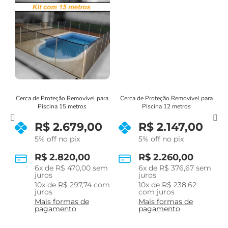
ra
Cerca de Proteção Removível para
Cerca de Proteção Removível para
C
Piscina 15 metros
Piscina 12 metros
R$
2.679,00
R$
2.147,00
5% off no pix
5% off no pix
R$
2.820,00
R$
2.260,00
m
6
x de
R$
470,00
sem
6
x de
R$
376,67
sem
juros
juros
m
10
x de
R$
297,74
com
10
x de
R$
238,62
juros
com juros
Mais formas de
Mais formas de
pagamento
pagamento