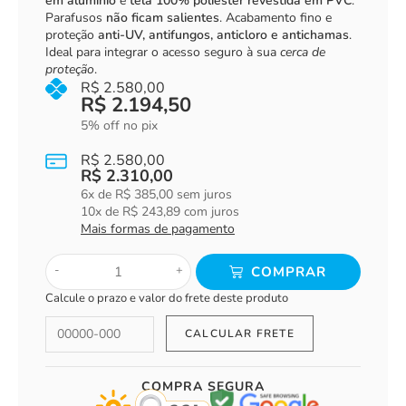
em alumínio
e
tela 100% poliéster revestida em PVC
.
Parafusos
não ficam salientes
. Acabamento fino e
proteção
anti-UV, antifungos, anticloro e antichamas
.
Ideal para integrar o acesso seguro à sua
cerca de
proteção
.
R$
2.580,00
R$
2.194,50
5% off no pix
R$
2.580,00
R$
2.310,00
6
x de
R$
385,00
sem juros
10
x de
R$
243,89
com juros
Mais formas de pagamento
-
+
COMPRAR
Calcule o prazo e valor do frete deste produto
COMPRA SEGURA