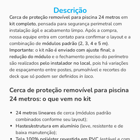
Descrição
Cerca de proteção removível para piscina 24 metros
em
kit completo
, pensada para segurança perimetral com
instalação ágil e acabamento limpo. Após a compra,
nossa equipe entra em contato para confirmar o layout e a
combinação de
módulos padrão (2, 3, 4 e 5 m)
.
Importante:
o kit
não é enviado com ajuste final
; a
redução do módulo
e o fechamento preciso do perímetro
são realizados
pelo instalador no local
, pois há variações
de espaçamento entre postes, prumo/nível e recortes do
deck que só podem ser definidos
in loco
.
Cerca de proteção removível para piscina
24 metros: o que vem no kit
24 metros lineares
de cerca (módulos padrão
combinados conforme seu layout);
Hastes/estrutura em alumínio
(leve, resistente e de
baixa manutenção);
Tela 100% poliéster revestida em PVC
(estável e com