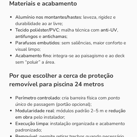
Materiais e acabamento
Alumínio nos montantes/hastes
: leveza, rigidez e
durabilidade ao ar livre;
Tecido poliéster/PVC
: malha técnica com
anti-UV
,
antifungos
e
antichamas
;
Parafusos embutidos
: sem saliências, maior conforto e
visual limpo;
Acabamento fino
: integra-se ao paisagismo e ao deck
sem “poluir” a área.
Por que escolher a cerca de proteção
removível para piscina 24 metros
Perímetro controlado
: cria barreira física com
ponto
único
de passagem (portão opcional);
Modularidade real
: módulos padrão 2–5 m e
redução
em obra
pelo instalador;
Execução limpa
: instalação organizada e acabamento
padronizado;
Removível
: permite retirar trechos quando necessário,