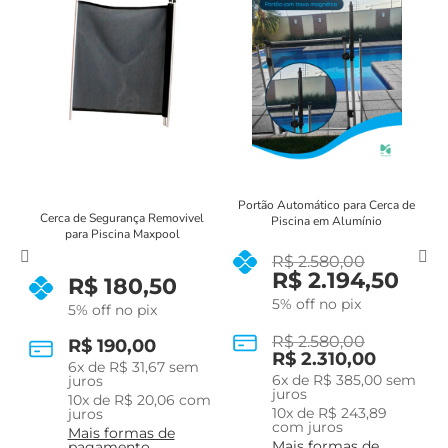
de
Portão Automático para Cerca de
Cerca de Segurança Removivel
Piscina em Alumínio
para Piscina Maxpool
R$
2.580,00
R$
2.194,50
R$
180,50
5% off no pix
5% off no pix
R$
2.580,00
R$
190,00
R$
2.310,00
6
x de
R$
31,67
sem
m
6
x de
R$
385,00
sem
juros
juros
10
x de
R$
20,06
com
10
x de
R$
243,89
juros
com juros
Mais formas de
Mais formas de
pagamento