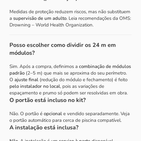
Medidas de proteção reduzem riscos, mas não substituem
a
supervisão de um adulto
. Leia recomendações da OMS:
Drowning – World Health Organization
.
Posso escolher como dividir os 24 m em
módulos?
Sim. Após a compra, definimos a
combinação de módulos
padrão
(2–5 m) que mais se aproxima do seu perímetro.
O
ajuste final
(redução do módulo e fechamento) é feito
pelo instalador no local
, pois as variações de
espaçamento e prumo só podem ser resolvidas em obra.
O portão está incluso no kit?
Não. O portão é
opcional
e vendido separadamente. Veja
o
portão automático para cerca de piscina
compatível.
A instalação está inclusa?
Não
. A instalação é um
serviço à parte
disponível