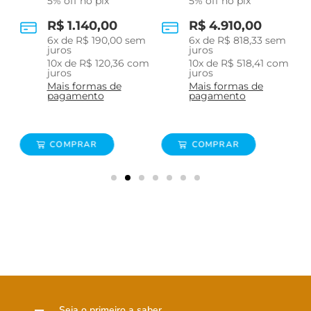
5% off no pix
5% off no pix
R$
1.140,00
R$
4.910,00
m
6
x de
R$
190,00
sem
6
x de
R$
818,33
sem
juros
juros
m
10
x de
R$
120,36
com
10
x de
R$
518,41
com
juros
juros
Mais formas de
Mais formas de
pagamento
pagamento
COMPRAR
COMPRAR
Seja o primeiro a saber