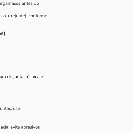
a argamassa antes do
ssa + rejunte), conforme
s)
ra de junta, técnica e
untas; use
cia; evite abrasivos