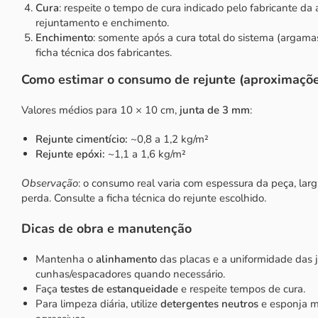
Cura
: respeite o tempo de cura indicado pelo fabricante d
rejuntamento e enchimento.
Enchimento
: somente após a cura total do sistema (argama
ficha técnica dos fabricantes.
Como estimar o consumo de rejunte (aproximaçõe
Valores médios para 10 × 10 cm,
junta de 3 mm
:
Rejunte cimentício:
~0,8 a 1,2 kg/m²
Rejunte epóxi:
~1,1 a 1,6 kg/m²
Observação
: o consumo real varia com espessura da peça, largu
perda. Consulte a ficha técnica do rejunte escolhido.
Dicas de obra e manutenção
Mantenha o
alinhamento
das placas e a uniformidade das j
cunhas/espacadores quando necessário.
Faça
testes de estanqueidade
e respeite tempos de cura.
Para limpeza diária, utilize
detergentes neutros
e esponja ma