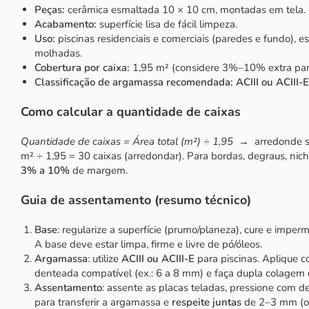
Peças:
cerâmica esmaltada 10 × 10 cm, montadas em tela.
Acabamento:
superfície lisa de fácil limpeza.
Uso:
piscinas residenciais e comerciais (paredes e fundo), e
molhadas.
Cobertura por caixa:
1,95 m² (considere 3%–10% extra para
Classificação de argamassa recomendada:
ACIII ou ACIII-E
Como calcular a quantidade de caixas
Quantidade de caixas = Área total (m²) ÷ 1,95
→ arredonde se
m² ÷ 1,95 = 30 caixas (arredondar). Para bordas, degraus, nich
3% a 10%
de margem.
Guia de assentamento (resumo técnico)
Base
: regularize a superfície (prumo/planeza), cure e imper
A base deve estar limpa, firme e livre de pó/óleos.
Argamassa
: utilize
ACIII ou ACIII-E
para piscinas. Aplique
denteada compatível (ex.: 6 a 8 mm) e faça dupla colagem
Assentamento
: assente as placas teladas, pressione com 
para transferir a argamassa e
respeite juntas
de 2–3 mm (ou