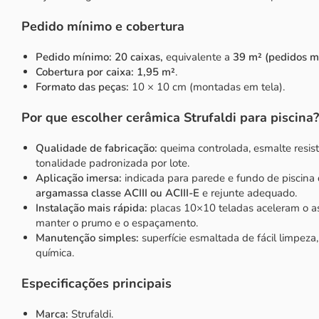
Pedido mínimo e cobertura
Pedido mínimo:
20 caixas,
equivalente a
39 m² (pedidos m
Cobertura por caixa:
1,95 m²
.
Formato das peças:
10 × 10 cm (montadas em tela).
Por que escolher cerâmica Strufaldi para piscina?
Qualidade de fabricação:
queima controlada, esmalte resist
tonalidade padronizada por lote.
Aplicação imersa:
indicada para parede e fundo de piscina
argamassa classe ACIII ou ACIII-E
e rejunte adequado.
Instalação mais rápida:
placas 10×10 teladas aceleram o 
manter o prumo e o espaçamento.
Manutenção simples:
superfície esmaltada de fácil limpeza
química.
Especificações principais
Marca:
Strufaldi.