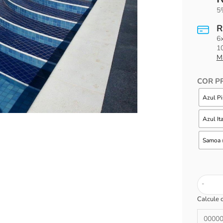
5%
R
6
1
M
COR PR
Azul Pi
Azul It
Samoa (
-
Calcule 