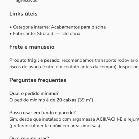
agressivos.
Links úteis
• Categoria interna:
Acabamentos para piscina
• Fabricante:
Strufaldi — site oficial
Frete e manuseio
Produto frágil e pesado:
recomendamos transporte rodoviário e
riscos de avaria (entre em contato antes da compra). Inspecio
Perguntas frequentes
Qual o pedido mínimo?
O pedido mínimo é de
20 caixas
(39 m²).
Posso usar em fundo e parede?
Sim, desde que instalado com argamassa
ACIII/ACIII-E
e rejun
(preferencialmente
epóxi
em áreas imersas).
Qual rejunte usar?