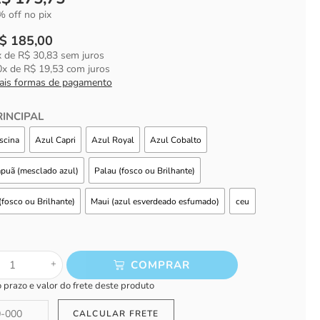
 off no pix
$
185,00
x de
R$
30,83
sem juros
0
x de
R$
19,53
com juros
ais formas de pagamento
INCIPAL
scina
Azul Capri
Azul Royal
Azul Cobalto
apuã (mesclado azul)
Palau (fosco ou Brilhante)
fosco ou Brilhante)
Maui (azul esverdeado esfumado)
ceu
+
COMPRAR
o prazo e valor do frete deste produto