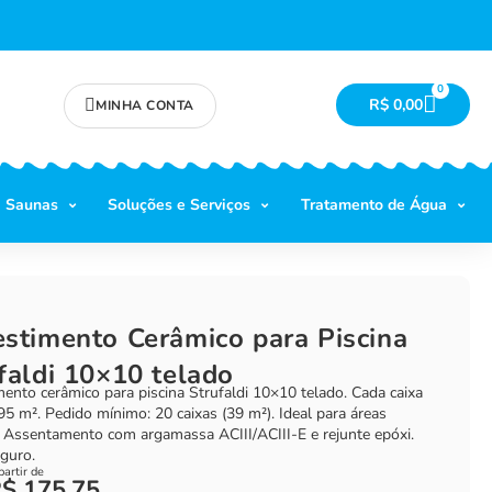
0
R$
0,00
MINHA CONTA
Saunas
Soluções e Serviços
Tratamento de Água
stimento Cerâmico para Piscina
faldi 10×10 telado
ento cerâmico para piscina Strufaldi 10×10 telado. Cada caixa
95 m². Pedido mínimo: 20 caixas (39 m²). Ideal para áreas
 Assentamento com argamassa ACIII/ACIII-E e rejunte epóxi.
guro.
partir de
R$
175,75