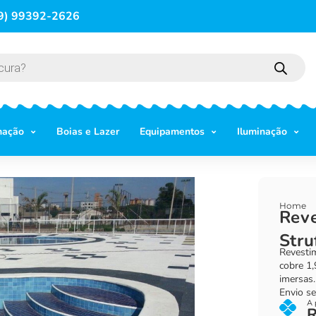
9) 99392-2626
mação
Boias e Lazer
Equipamentos
Iluminação
Home
Reve
Stru
Revestim
cobre 1,
imersas.
Envio se
A 