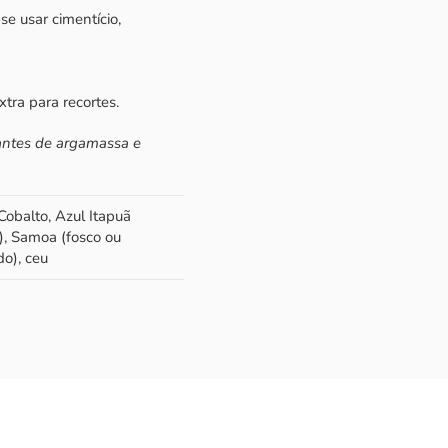
e usar cimentício,
ra para recortes.
cantes de argamassa e
 Cobalto, Azul Itapuã
e), Samoa (fosco ou
do), ceu