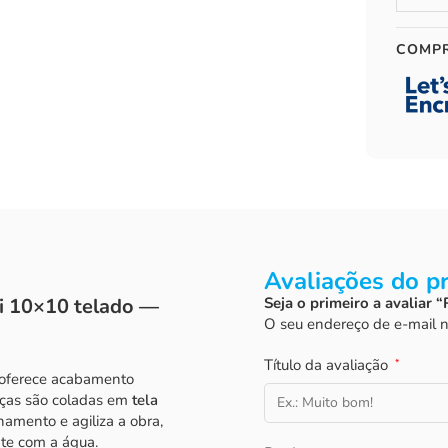
COMP
Avaliações do p
di 10×10 telado —
Seja o primeiro a avaliar 
O seu endereço de e-mail n
Título da avaliação
*
 oferece acabamento
peças são coladas em
tela
hamento e agiliza a obra,
nte com a água.