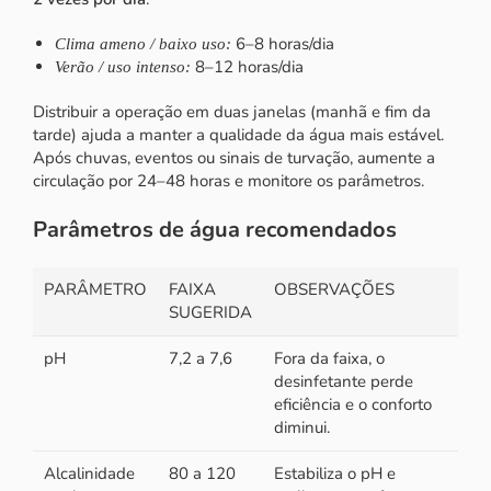
6–8 horas/dia
Clima ameno / baixo uso:
8–12 horas/dia
Verão / uso intenso:
Distribuir a operação em duas janelas (manhã e fim da
tarde) ajuda a manter a qualidade da água mais estável.
Após chuvas, eventos ou sinais de turvação, aumente a
circulação por 24–48 horas e monitore os parâmetros.
Parâmetros de água recomendados
PARÂMETRO
FAIXA
OBSERVAÇÕES
SUGERIDA
pH
7,2 a 7,6
Fora da faixa, o
desinfetante perde
eficiência e o conforto
diminui.
Alcalinidade
80 a 120
Estabiliza o pH e