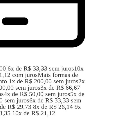
00
6
x de
R$
33,33
sem juros
10
x
1,12
com juros
Mais formas de
nto
1x de
R$
200,00
sem juros
2x
00,00
sem juros
3x de
R$
66,67
os
4x de
R$
50,00
sem juros
5x de
0
sem juros
6x de
R$
33,33
sem
 de
R$
29,73
8x de
R$
26,14
9x
3,35
10x de
R$
21,12
COMPRAR