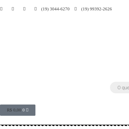
(19) 3044-6270
(19) 99392-2626
R$
0,00
0