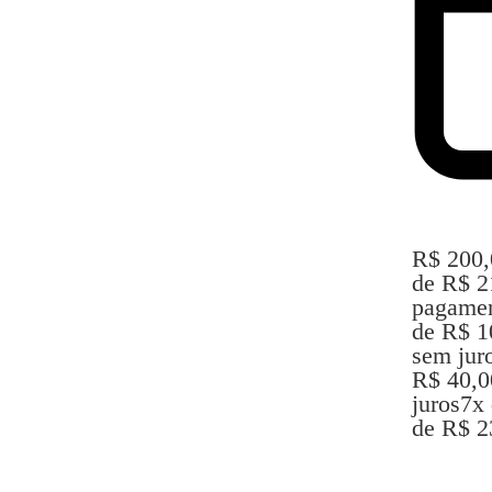
R$
200,
de
R$
2
pagame
de
R$
1
sem jur
R$
40,0
juros
7x
de
R$
2