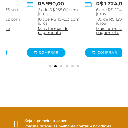
R$
990,00
R$
1.224,00
m
6
x de
R$
165,00
sem
6
x de
R$
204,00
sem
juros
juros
m
10
x de
R$
104,53
com
10
x de
R$
129,23
com
juros
juros
Mais formas de
Mais formas de
pagamento
pagamento
COMPRAR
COMPRAR
Seja o primeiro a saber
Imagine receber as melhores ofertas e novidades