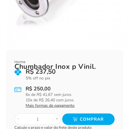
Home
Chumbador Inox p Vinil.
R$
237,50
5% off no pix
R$
250,00
6
x de
R$
41,67
sem juros
10
x de
R$
26,40
com juros
Mais formas de pagamento
-
+
COMPRAR
Calcule o prazo e valor do frete deste produto