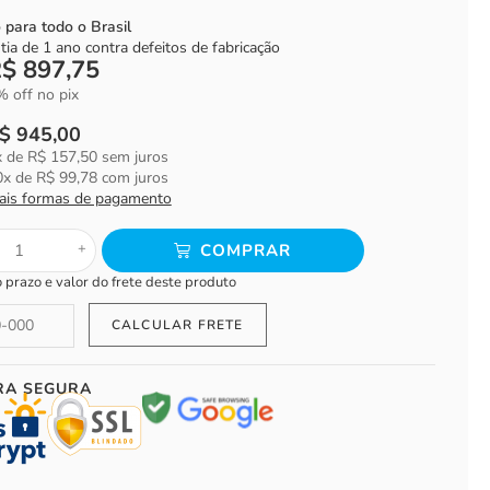
 para todo o Brasil
ntia de 1 ano contra defeitos de fabricação
R$
897,75
 off no pix
$
945,00
x de
R$
157,50
sem juros
0
x de
R$
99,78
com juros
ais formas de pagamento
+
COMPRAR
o prazo e valor do frete deste produto
RA SEGURA