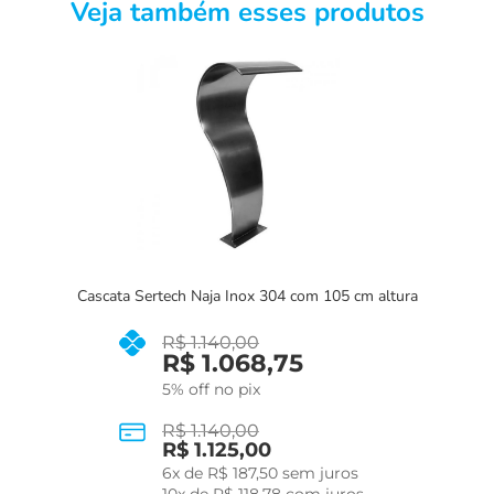
Veja também esses produtos
Cascata Sertech Naja Inox 304 com 105 cm altura
R$
1.140,00
R$
1.068,75
5% off no pix
R$
1.140,00
R$
1.125,00
6
x de
R$
187,50
sem juros
10
x de
R$
118,78
com juros