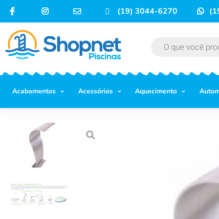
(19) 3044-6270
(1
Acabamentos
Acessórios
Aquecimento
Auto