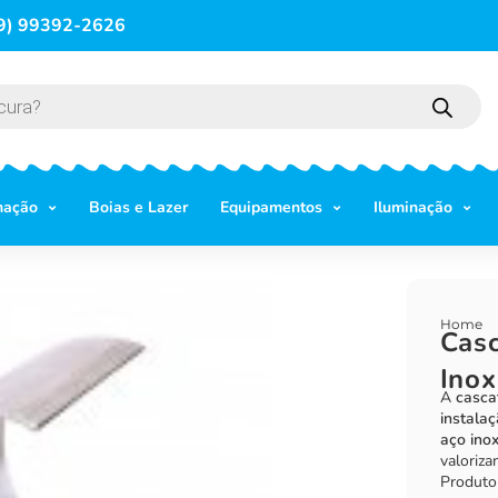
9) 99392-2626
mação
Boias e Lazer
Equipamentos
Iluminação
Home
Cas
Inox
A
casca
instalaç
aço ino
valoriza
Produto 