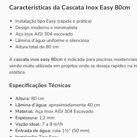
Características da Cascata Inox Easy 80cm
Instalação tipo Easy (rápida e prática)
Design moderno e minimalista
Aço inox AISI 304 escovado
Lâmina d’água uniforme e silenciosa
Altura total de 80 cm
A
cascata inox easy 80cm
é indicada para piscinas residenciais
sendo muito utilizada em projetos onde se deseja rapidez na i
estética.
Especificações Técnicas
Altura:
80 cm
Lâmina d’água:
aproximadamente 40 cm
Material:
Aço Inox AISI 304 Escovado
Espessura:
1,2 mm
Vazão ideal:
7 a 9 m³/h
Entrada de água:
cola 1½” (50 mm)
Instalação:
Tipo Easy