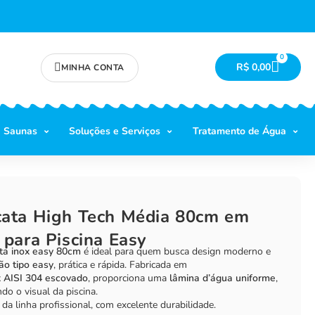
0
R$
0,00
MINHA CONTA
Saunas
Soluções e Serviços
Tratamento de Água
cata High Tech Média 80cm em
 para Piscina Easy
ta inox easy 80cm
é ideal para quem busca design moderno e
ão tipo easy
, prática e rápida. Fabricada em
x AISI 304 escovado
, proporciona uma
lâmina d’água uniforme
,
ndo o visual da piscina.
da linha profissional, com excelente durabilidade.