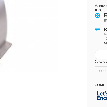
📦
Envio
🛡️ Gara
5%
R
6
1
M
-
Calcule 
COMP