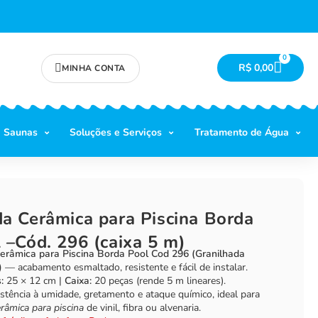
0
R$
0,00
MINHA CONTA
Saunas
Soluções e Serviços
Tratamento de Água
a Cerâmica para Piscina Borda
 –Cód. 296 (caixa 5 m)
erâmica para Piscina Borda Pool Cod 296 (Granilhada
)
— acabamento esmaltado, resistente e fácil de instalar.
:
25 × 12 cm |
Caixa:
20 peças (rende 5 m lineares).
istência à umidade, gretamento e ataque químico, ideal para
râmica para piscina
de vinil, fibra ou alvenaria.