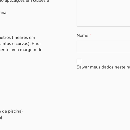
do aplicações em clubes e
aria.
Nome
*
etros lineares
em
cantos e curvas). Para
rescente uma margem de
Salvar meus dados neste n
 de piscina)
a)