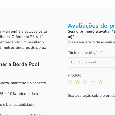
Avaliações do p
da Marrom)
é a solução certa
Seja o primeiro a avaliar 
lhada. O formato 25 × 12
m)”
, entregando um resultado
O seu endereço de e-mail n
5 metros lineares
de
borda
Título da avaliação
*
her a Borda Pool
Produto
 limpeza, mantendo o aspecto
e 6% e 10%, adequada à
Sua avaliação sobre o prod
to
e boa estabilidade