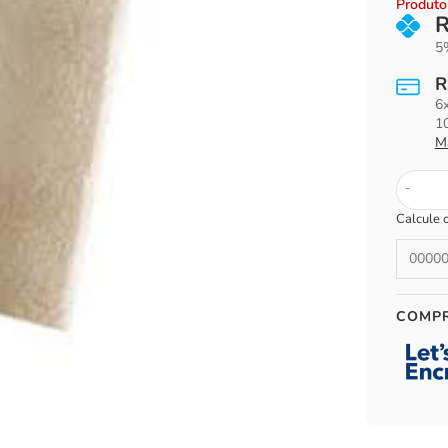
Produto 
5%
R
6
1
M
-
Calcule 
COMP