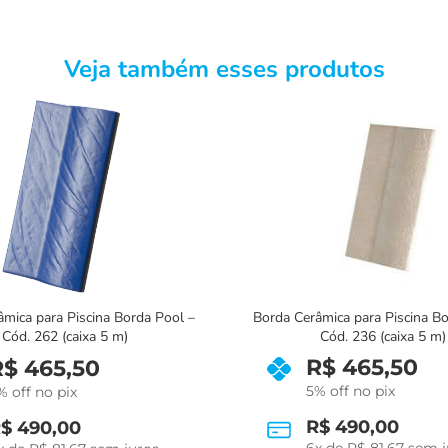
Veja também esses produtos
mica para Piscina Borda Pool –
Borda Cerâmica para Piscina B
Cód. 236 (caixa 5 m)
Cód. 267 (caixa 5 m)
R$
465,50
R$
465,50
% off no pix
5% off no pix
$
490,00
R$
490,00
x de
R$
81,67
sem juros