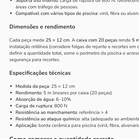
Suporta uso intenso
: carga de ruptura de 800 N, favorecen
áreas com tráfego de pessoas.
Compatível com vários tipos de piscina
: vinil, fibra ou alven
Dimensões e rendimento
Cada peça mede
25 × 12 cm
. A
caixa com 20 peças
rende
5 m
instalação retilínea (considere folgas de rejunte e recortes em 
definir a quantidade total, some o perímetro da piscina e ac
segurança para recortes.
Especificações técnicas
Medida da peça
: 25 × 12 cm
Rendimento
: 5 m lineares por caixa (20 peças)
Absorção de água
: 6–10%
Carga de ruptura
: 800 N
Resistência ao manchamento
: referência > 4
Resistência ao ataque químico
: alta (adequada ao ambiente
Aplicação
: borda cerâmica para piscina (vinil, fibra, alvenari