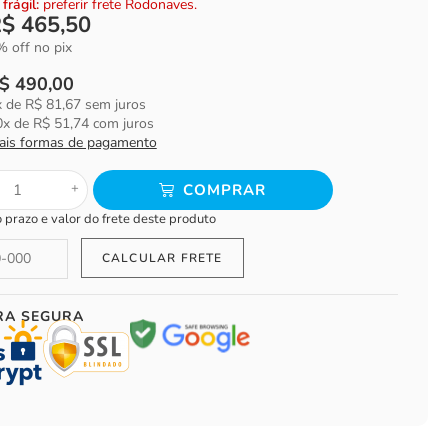
frágil:
preferir frete Rodonaves.
R$
465,50
 off no pix
$
490,00
x de
R$
81,67
sem juros
0
x de
R$
51,74
com juros
ais formas de pagamento
+
COMPRAR
o prazo e valor do frete deste produto
RA SEGURA