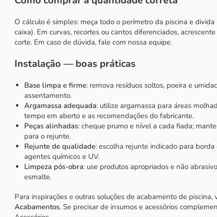
Como comprar a quantidade correta
O cálculo é simples: meça todo o perímetro da piscina e divida
caixa). Em curvas, recortes ou cantos diferenciados, acrescen
corte. Em caso de dúvida, fale com nossa equipe.
Instalação — boas práticas
Base limpa e firme
: remova resíduos soltos, poeira e umida
assentamento.
Argamassa adequada
: utilize argamassa para áreas molhada
tempo em aberto e as recomendações do fabricante.
Peças alinhadas
: cheque prumo e nível a cada fiada; mant
para o rejunte.
Rejunte de qualidade
: escolha rejunte indicado para borda 
agentes químicos e UV.
Limpeza pós-obra
: use produtos apropriados e não abrasivo
esmalte.
Para inspirações e outras soluções de
acabamento de piscina
,
Acabamentos
. Se precisar de insumos e acessórios compleme
Acessórios
.