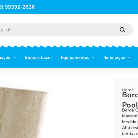
9) 99392-2626
mação
Boias e Lazer
Equipamentos
Iluminação
Home
Bord
Pool
Borda C
Marrom
Medidas
Alta res
borda ce