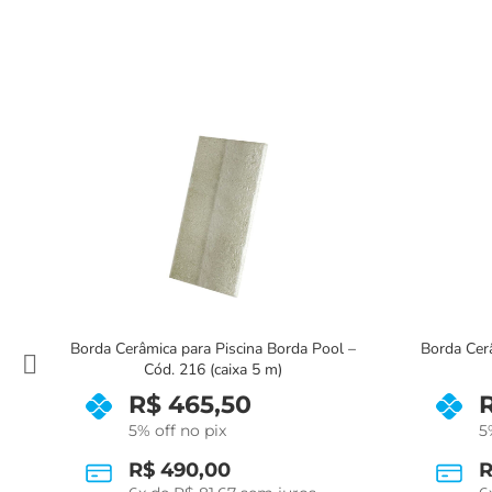
Borda Cerâ
–
Borda Cerâmica para Piscina Borda Pool –
Cód. 262 (caixa 5 m)
R$
465,50
5
5% off no pix
R
R$
490,00
6