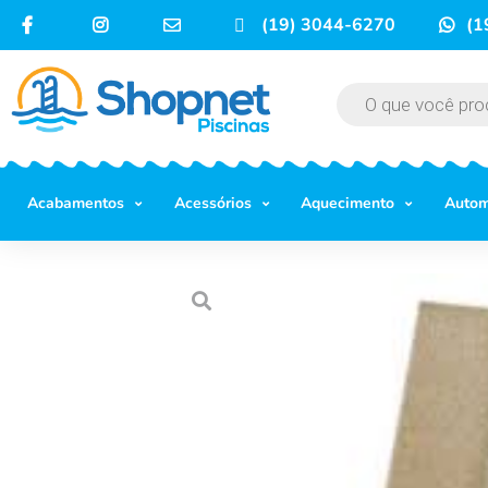
(19) 3044-6270
(1
Acabamentos
Acessórios
Aquecimento
Auto