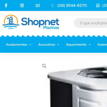
(19) 3044-6270
(1
Acabamentos
Acessórios
Aquecimento
Auto