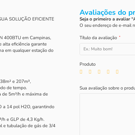
Avaliações do p
UA SOLUÇÃO EFICIENTE
Seja o primeiro a aval
O seu endereço de e-mail n
 GN 400BTU em Campinas,
Título da avaliação
*
alta eficiência garante
cina em qualquer estação do
Produto
 138m² e 207m³,
odo de tempo.
Sua avaliação sobre o prod
a de 5m³/h e máxima de
 a 14 pol H2O, garantindo
/h e GLP de 4,3 Kg/h.
l e tubulação de gás de 3/4