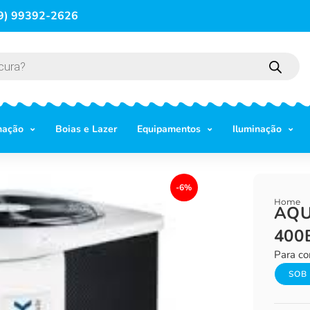
9) 99392-2626
mação
Boias e Lazer
Equipamentos
Iluminação
-6%
Home
AQU
400
Para co
SOB