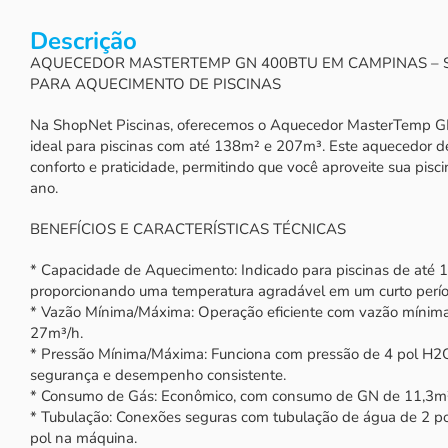
Descrição
AQUECEDOR MASTERTEMP GN 400BTU EM CAMPINAS – S
PARA AQUECIMENTO DE PISCINAS
Na ShopNet Piscinas, oferecemos o Aquecedor MasterTemp
ideal para piscinas com até 138m² e 207m³. Este aquecedor de 
conforto e praticidade, permitindo que você aproveite sua pis
ano.
BENEFÍCIOS E CARACTERÍSTICAS TÉCNICAS
* Capacidade de Aquecimento: Indicado para piscinas de até
proporcionando uma temperatura agradável em um curto perí
* Vazão Mínima/Máxima: Operação eficiente com vazão mínim
27m³/h.
* Pressão Mínima/Máxima: Funciona com pressão de 4 pol H2O
segurança e desempenho consistente.
* Consumo de Gás: Econômico, com consumo de GN de 11,3m³
* Tubulação: Conexões seguras com tubulação de água de 2 po
pol na máquina.