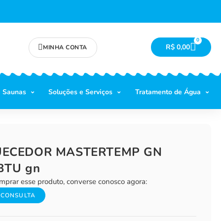
0
R$
0,00
MINHA CONTA
Saunas
Soluções e Serviços
Tratamento de Água
ECEDOR MASTERTEMP GN
BTU gn
mprar esse produto, converse conosco agora:
 CONSULTA