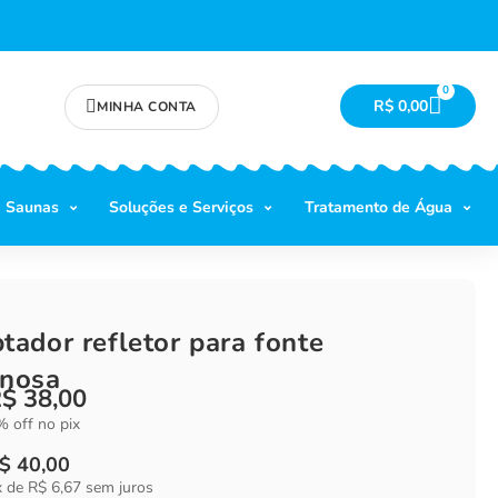
0
R$
0,00
MINHA CONTA
Saunas
Soluções e Serviços
Tratamento de Água
tador refletor para fonte
inosa
R$
38,00
 off no pix
$
40,00
x de
R$
6,67
sem juros