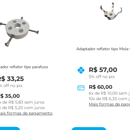
or refletor tipo Mola GRANDE
adaptador refletor can
R$
57,00
% off no pix
R$
23,75
5% off no pix
R$
60,00
6
x de
R$
10,00
sem juros
R$
25,00
0
x de
R$
6,33
com juros
5
x de
R$
5,00
sem j
ais formas de pagamento
5
x de
R$
5,00
sem j
Mais formas de pa