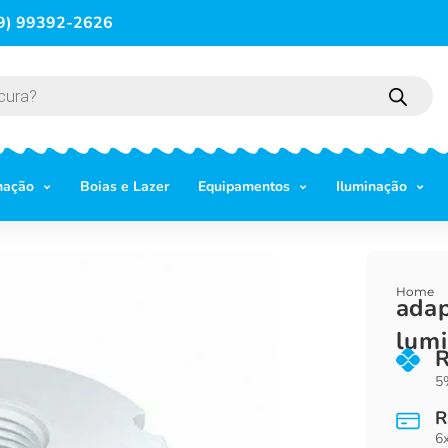
9) 99392-2626
mação
Boias e Lazer
Equipamentos
Iluminação
Home
adap
lum
5%
R
6