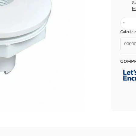
8
M
-
Calcule 
COMP