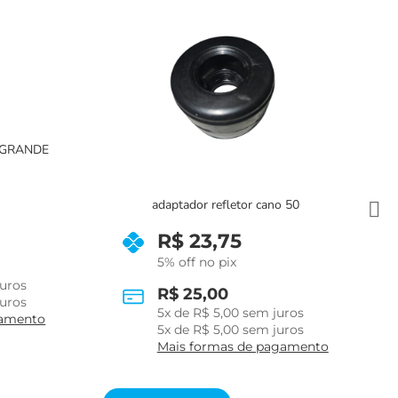
o 50
Adaptador refletor para piscina de fibra
R$
33,25
5% off no pix
R$
35,00
uros
6
x de
R$
5,83
sem juros
uros
7
x de
R$
5,20
com juros
gamento
Mais formas de pagamento