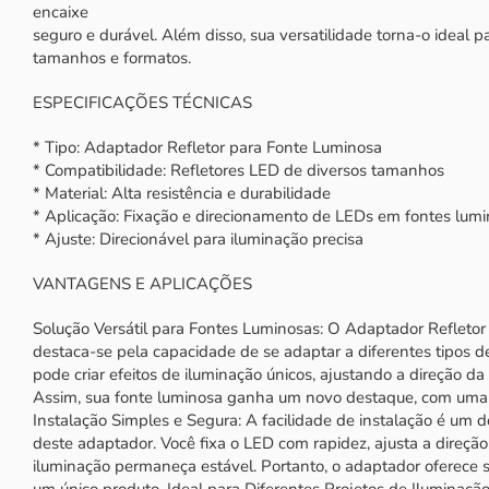
encaixe
seguro e durável. Além disso, sua versatilidade torna-o ideal p
tamanhos e formatos.
ESPECIFICAÇÕES TÉCNICAS
* Tipo: Adaptador Refletor para Fonte Luminosa
* Compatibilidade: Refletores LED de diversos tamanhos
* Material: Alta resistência e durabilidade
* Aplicação: Fixação e direcionamento de LEDs em fontes lum
* Ajuste: Direcionável para iluminação precisa
VANTAGENS E APLICAÇÕES
Solução Versátil para Fontes Luminosas: O Adaptador Refleto
destaca-se pela capacidade de se adaptar a diferentes tipos d
pode criar efeitos de iluminação únicos, ajustando a direção d
Assim, sua fonte luminosa ganha um novo destaque, com uma 
Instalação Simples e Segura: A facilidade de instalação é um do
deste adaptador. Você fixa o LED com rapidez, ajusta a direção
iluminação permaneça estável. Portanto, o adaptador oferece 
um único produto. Ideal para Diferentes Projetos de Iluminaç