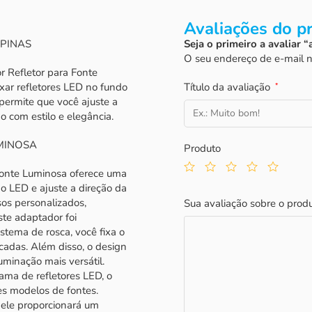
Avaliações do p
PINAS
Seja o primeiro a avaliar 
O seu endereço de e-mail n
 Refletor para Fonte
xar refletores LED no fundo
Título da avaliação
*
permite que você ajuste a
 com estilo e elegância.
MINOSA
Produto
 Fonte Luminosa oferece uma
 o LED e ajuste a direção da
sos personalizados,
Sua avaliação sobre o prod
ste adaptador foi
stema de rosca, você fixa o
cadas. Além disso, o design
uminação mais versátil.
ama de refletores LED, o
es modelos de fontes.
 ele proporcionará um