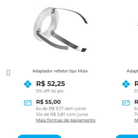
Adaptad
Adaptador refletor tipo parafuso
5
R$
33,25
5% off no pix
R$
35,00
1
6
x de
R$
5,83
sem juros
M
7
x de
R$
5,20
com juros
Mais formas de pagamento