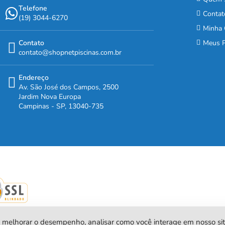
Telefone
Contat
(19) 3044-6270
Minha 
Contato
Meus P
contato@shopnetpiscinas.com.br
Endereço
Av. São José dos Campos, 2500
Jardim Nova Europa
Campinas - SP, 13040-735
a, melhorar o desempenho, analisar como você interage em nosso sit