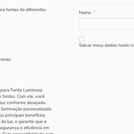
ara fontes de diferentes
Nome
*
Salvar meus dados neste n
inosas
r para Fonte Luminosa
e fontes. Com ele, você
a luz conforme desejado.
iluminação personalizada.
s principais benefícios
 da luz, e garante que a
segurança e eficiência em
ão: Com compatibilidade com