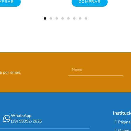
RAR
COMPRAR
e por email.
Instituc
WhatsApp
(19) 99392-2626
Página 
Quem 